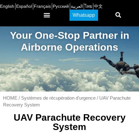
English
Español
Français
Русский
العربية
ไทย
中文
Whatsapp
À Propos de Nous
Your One-Stop Partner in
Airborne Operations
HOME
/
Systèmes de récupération d'urgence
/ UAV Parachute
Recovery System
UAV Parachute Recovery
System