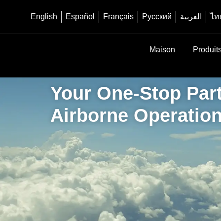
English
Español
Français
Русский
العربية
ไท
Maison
Produit
Your One-Stop Part
Airborne Operatio