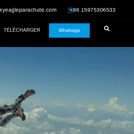
kyeagleparachute.com
+86 15975306533
TÉLÉCHARGER
Whatsapp