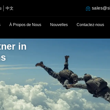
sales@s
ย
中文
s
À Propos de Nous
Nouvelles
Contactez-nous
ner in
ns